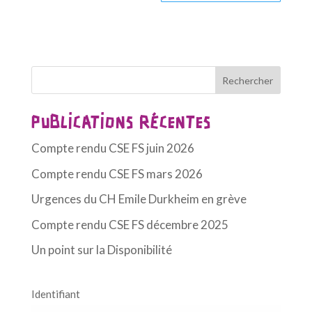
A
l
t
e
Rechercher
r
n
PUBLICATIONS RÉCENTES
a
t
Compte rendu CSE FS juin 2026
i
Compte rendu CSE FS mars 2026
v
Urgences du CH Emile Durkheim en grève
e
Compte rendu CSE FS décembre 2025
:
Un point sur la Disponibilité
Identifiant