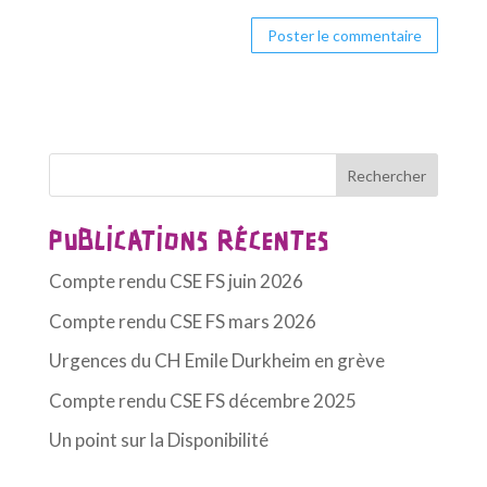
A
l
t
e
Rechercher
r
n
PUBLICATIONS RÉCENTES
a
t
Compte rendu CSE FS juin 2026
i
Compte rendu CSE FS mars 2026
v
Urgences du CH Emile Durkheim en grève
e
Compte rendu CSE FS décembre 2025
:
Un point sur la Disponibilité