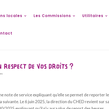
ns locales
Les Commissions
Utilitaires
ntact
N RESPECT DE VOS DROITS ?
res
ne note de service expliquant qu’elle se permet de reporter l
 suivante. Le 6 juin 2025, la direction du CHED revient sur s
90/2025 expliquant qu’il n’y aura plus de report des heures