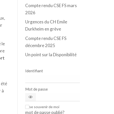
Compte rendu CSE FS mars
2026
ux,
Urgences du CH Emile
ur
Durkheim en grève
Compte rendu CSE FS
 le
décembre 2025
bre
Un point sur la Disponibilité
rt
Identifiant
 été
Mot de passe
r à
se souvenir de moi
✓
mot de passe oublié?