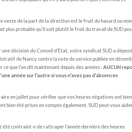
veste de la part de la direction est le fruit du hasard ou mie
it plus probable qu’il soit plutôt le fruit du travail de SUD po
ur une décision du Conseil d’Etat, votre syndicat SUD a déposé
stratif de Nancy contre la note de service publiée en décem
er ce que l’on dit maintenant depuis des années :
AUCUN repo
’une année sur l’autre si vous n’avez pas d’absences
e en juillet pour vérifier que vos heures négatives ont bien
 ont bien été prises en compte également. SUD peut vous aide
z été contraint-e de rattraper l’année dernière des heures