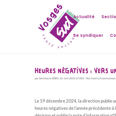
Actualité
Sectio
Se syndiquer
Co
HEURES NÉGATIVES : VERS U
par
Secrétaire SD88
|
16 Juin 2025
|
CHED - Nos tracts
|
0 commentai
Le 19 décembre 2024, la direction publie u
heures négatives de l’année précédente à la
décision et publie la note d’information n°