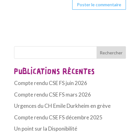
A
l
t
e
r
Rechercher
n
a
PUBLICATIONS RÉCENTES
t
Compte rendu CSE FS juin 2026
i
v
Compte rendu CSE FS mars 2026
e
Urgences du CH Emile Durkheim en grève
:
Compte rendu CSE FS décembre 2025
Un point sur la Disponibilité