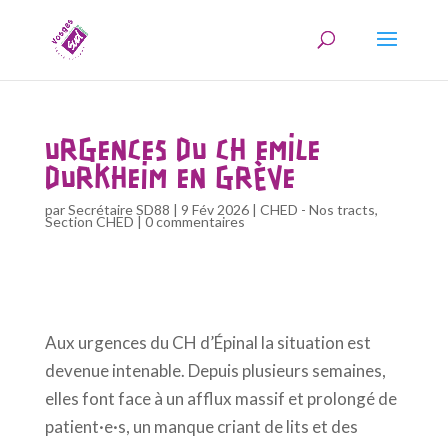
URGENCES DU CH EMILE
DURKHEIM EN GRÈVE
par
Secrétaire SD88
|
9 Fév 2026
|
CHED - Nos tracts
,
Section CHED
|
0 commentaires
Aux urgences du CH d’Épinal la situation est
devenue
intenable
. Depuis plusieurs semaines,
elles font face à un afflux massif et prolongé de
patient·e·s, un manque criant de lits et des