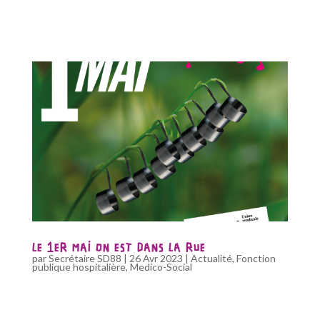
LE 1ER MAI ON EST DANS LA RUE
par
Secrétaire SD88
|
26 Avr 2023
|
Actualité
,
Fonction
publique hospitalière
,
Medico-Social